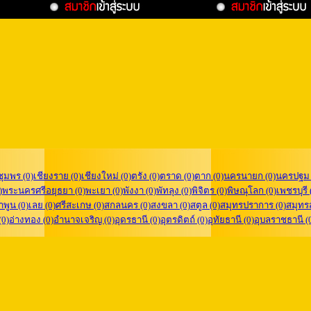
ชุมพร (0)
เชียงราย (0)
เชียงใหม่ (0)
ตรัง (0)
ตราด (0)
ตาก (0)
นครนายก (0)
นครปฐม 
)
พระนครศรีอยุธยา (0)
พะเยา (0)
พังงา (0)
พัทลุง (0)
พิจิตร (0)
พิษณุโลก (0)
เพชรบุรี 
ำพูน (0)
เลย (0)
ศรีสะเกษ (0)
สกลนคร (0)
สงขลา (0)
สตูล (0)
สมุทรปราการ (0)
สมุทร
(0)
อ่างทอง (0)
อำนาจเจริญ (0)
อุดรธานี (0)
อุตรดิตถ์ (0)
อุทัยธานี (0)
อุบลราชธานี (