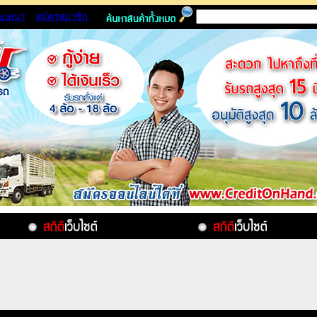
โฆษณา
สมัครสมาชิก