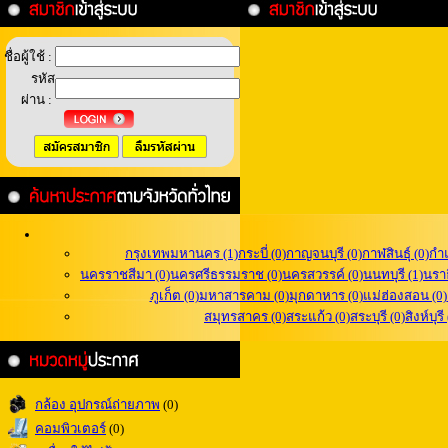
ชื่อผู้ใช้ :
รหัส
ผ่าน :
กรุงเทพมหานคร (1)
กระบี่ (0)
กาญจนบุรี (0)
กาฬสินธุ์ (0)
กำ
นครราชสีมา (0)
นครศรีธรรมราช (0)
นครสวรรค์ (0)
นนทบุรี (1)
นราธ
ภูเก็ต (0)
มหาสารคาม (0)
มุกดาหาร (0)
แม่ฮ่องสอน (0)
สมุทรสาคร (0)
สระแก้ว (0)
สระบุรี (0)
สิงห์บุรี
กล้อง อุปกรณ์ถ่ายภาพ
(0)
คอมพิวเตอร์
(0)