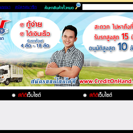
โฆษณา
สมัครสมาชิก