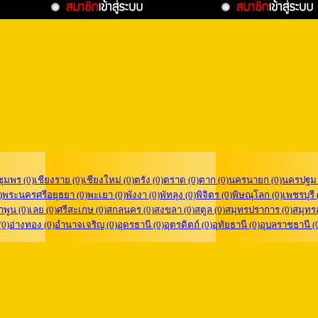
ชุมพร (0)
เชียงราย (0)
เชียงใหม่ (0)
ตรัง (0)
ตราด (0)
ตาก (0)
นครนายก (0)
นครปฐม 
)
พระนครศรีอยุธยา (0)
พะเยา (0)
พังงา (0)
พัทลุง (0)
พิจิตร (0)
พิษณุโลก (0)
เพชรบุรี 
ำพูน (0)
เลย (0)
ศรีสะเกษ (0)
สกลนคร (0)
สงขลา (0)
สตูล (0)
สมุทรปราการ (0)
สมุทร
(0)
อ่างทอง (0)
อำนาจเจริญ (0)
อุดรธานี (0)
อุตรดิตถ์ (0)
อุทัยธานี (0)
อุบลราชธานี (