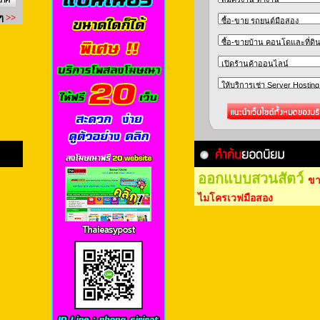
ออกแบบสวนสัตว์
ขา
ไมโครเวฟมือสอง