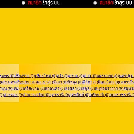
ชุมพร (0)
เชียงราย (0)
เชียงใหม่ (0)
ตรัง (0)
ตราด (0)
ตาก (0)
นครนายก (0)
นครปฐม 
)
พระนครศรีอยุธยา (0)
พะเยา (0)
พังงา (0)
พัทลุง (0)
พิจิตร (0)
พิษณุโลก (0)
เพชรบุรี 
ำพูน (0)
เลย (0)
ศรีสะเกษ (0)
สกลนคร (0)
สงขลา (0)
สตูล (0)
สมุทรปราการ (0)
สมุทร
(0)
อ่างทอง (0)
อำนาจเจริญ (0)
อุดรธานี (0)
อุตรดิตถ์ (0)
อุทัยธานี (0)
อุบลราชธานี (