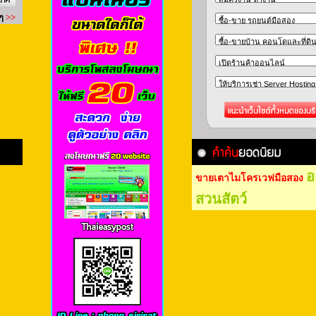
อ
ขายเตาไมโครเวฟมือสอง
สวนสัตว์