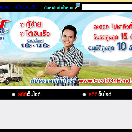
โฆษณา
สมัครสมาชิก