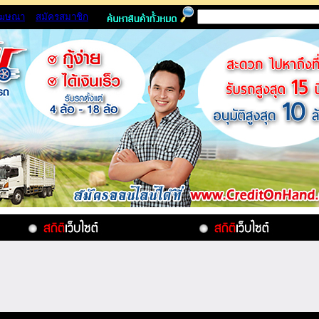
โฆษณา
สมัครสมาชิก