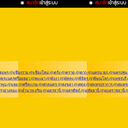
ชุมพร (0)
เชียงราย (0)
เชียงใหม่ (0)
ตรัง (0)
ตราด (0)
ตาก (0)
นครนายก (0)
นครปฐม 
)
พระนครศรีอยุธยา (0)
พะเยา (0)
พังงา (0)
พัทลุง (0)
พิจิตร (0)
พิษณุโลก (0)
เพชรบุรี 
ำพูน (0)
เลย (0)
ศรีสะเกษ (0)
สกลนคร (0)
สงขลา (0)
สตูล (0)
สมุทรปราการ (0)
สมุทร
(0)
อ่างทอง (0)
อำนาจเจริญ (0)
อุดรธานี (0)
อุตรดิตถ์ (0)
อุทัยธานี (0)
อุบลราชธานี (