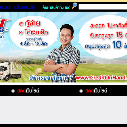
โฆษณา
สมัครสมาชิก