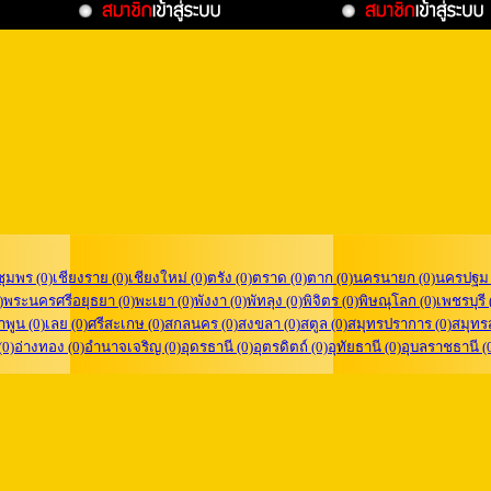
ชุมพร (0)
เชียงราย (0)
เชียงใหม่ (0)
ตรัง (0)
ตราด (0)
ตาก (0)
นครนายก (0)
นครปฐม 
)
พระนครศรีอยุธยา (0)
พะเยา (0)
พังงา (0)
พัทลุง (0)
พิจิตร (0)
พิษณุโลก (0)
เพชรบุรี 
ำพูน (0)
เลย (0)
ศรีสะเกษ (0)
สกลนคร (0)
สงขลา (0)
สตูล (0)
สมุทรปราการ (0)
สมุทร
(0)
อ่างทอง (0)
อำนาจเจริญ (0)
อุดรธานี (0)
อุตรดิตถ์ (0)
อุทัยธานี (0)
อุบลราชธานี (