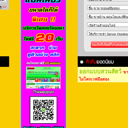
ออกแบบสวนสัตว์
ขา
ไมโครเวฟมือสอง